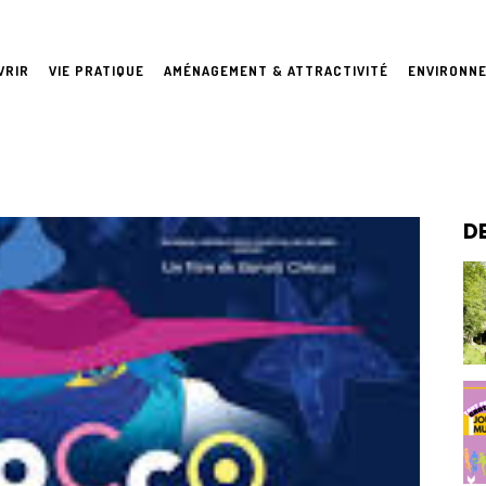
VRIR
VIE PRATIQUE
AMÉNAGEMENT & ATTRACTIVITÉ
ENVIRONN
ROCCO ET
D
OYAUME D
URANTS D’