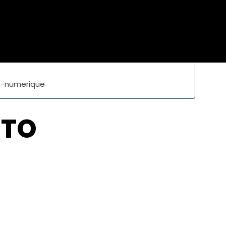
on-numerique
OTO