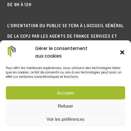
DE 9H À 12H
L’ORIENTATION DU PUBLIC SE FERA À L’ACCUEIL GÉNÉRAL
DE LA CCPJ PAR LES AGENTS DE FRANCE SERVICES ET
DE L’AGENCE POSTALE.
Gérer le consentement
aux cookies
LE TÉLÉPHONE SERA QUANT À LUI MIS SUR UNE
Pour offrir les meilleures expériences, nous utilisons des technologies telles
que les cookies. Le fait de consentir ou non à ces technologies peut avoir un
effet sur certaines caractéristiques et fonctions.
MESSAGERIE EN DEHORS DES HORAIRES D’ACCUEIL DE LA
CCPJ.
Accepter
Refuser
Voir les préférences