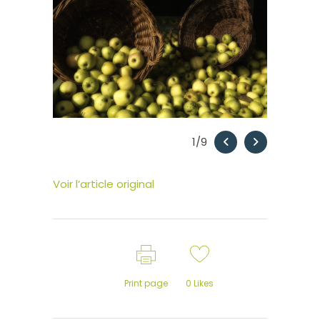
1
/9
Voir l’article original
Print page
0
Likes