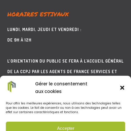
HORAIRES ESTIVAUX
LUNDI, MARDI, JEUDI ET VENDREDI :
DE 9H À 12H
L’ORIENTATION DU PUBLIC SE FERA À L’ACCUEIL GÉNÉRAL
DE LA CCPJ PAR LES AGENTS DE FRANCE SERVICES ET
DE L’AGENCE POSTALE.
Gérer le consentement
aux cookies
LE TÉLÉPHONE SERA QUANT À LUI MIS SUR UNE
Pour offrir les meilleures expériences, nous utilisons des technologies telles
que les cookies. Le fait de consentir ou non à ces technologies peut avoir un
effet sur certaines caractéristiques et fonctions.
MESSAGERIE EN DEHORS DES HORAIRES D’ACCUEIL DE LA
CCPJ.
Accepter