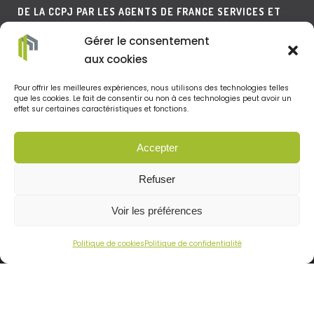
DE LA CCPJ PAR LES AGENTS DE FRANCE SERVICES ET
DE L’AGENCE POSTALE.
Gérer le consentement
aux cookies
LE TÉLÉPHONE SERA QUANT À LUI MIS SUR UNE
Pour offrir les meilleures expériences, nous utilisons des technologies telles
que les cookies. Le fait de consentir ou non à ces technologies peut avoir un
effet sur certaines caractéristiques et fonctions.
MESSAGERIE EN DEHORS DES HORAIRES D’ACCUEIL DE LA
CCPJ.
Accepter
Refuser
Voir les préférences
Politique de cookies
Politique de confidentialité
MENTIONS LÉGALES –
POLITIQUE DE COOKIES –
POLITIQUE DE
CONFIDENTIALITÉ
TOUT DROIT RÉSERVÉ –
RÉALISATION LBCOM – AGENCE DE