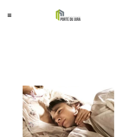
FESTIVAL DU FILM
D’AMOUR « IL
BOEMO »