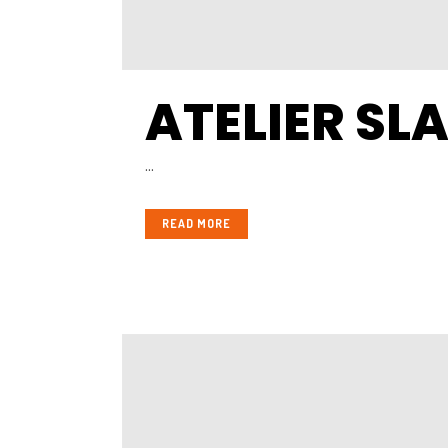
ATELIER SL
...
READ MORE